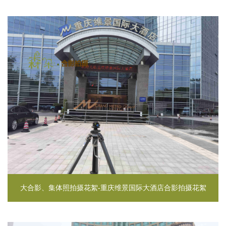
大合影、集体照拍摄花絮-重庆维景国际大酒店合影拍摄花絮