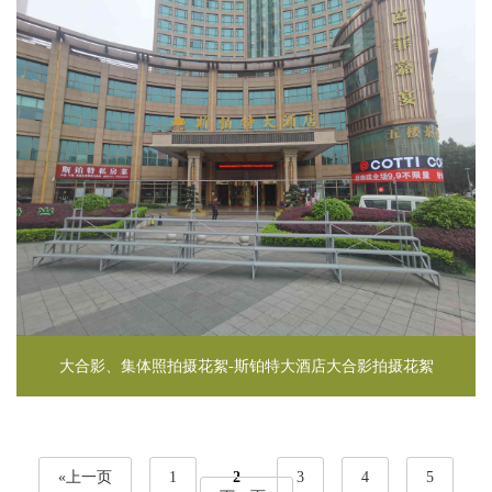
大合影、集体照拍摄花絮-斯铂特大酒店大合影拍摄花絮
«上一页
1
2
3
4
5